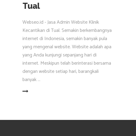
Tual
Webseo.id - Jasa Admin Website Klinik
Kecantikan di Tual. Semakin berkembangnya
internet di Indonesia, semakin banyak pula
yang mengenal website. Website adalah apa
yang Anda kunjungi sepanjang hari di
internet. Meskipun telah berinterasi bersama
dengan website setiap hari, barangkali
banyak
EAD MORE