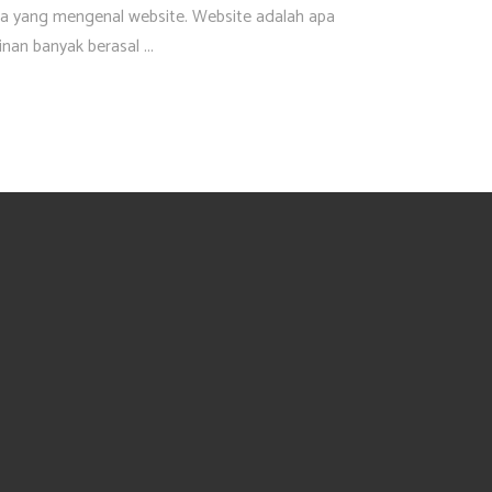
ula yang mengenal website. Website adalah apa
kinan banyak berasal