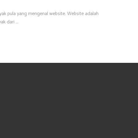
yak pula yang mengenal website. Website adalah
yak dari