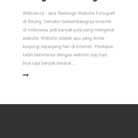
Webseo.id - Jasa Redesign Website Fotografi
di Bitung. Semakin berkembangnya internet
di Indonesia, jadi banyak pula yang mengenal
website. Website adalah apa yang Anda
kunjungi sepanjang hari di internet. Meskipun
telah berinterasi dengan website tiap hari,
bisa saja banyak berasal
EAD MORE