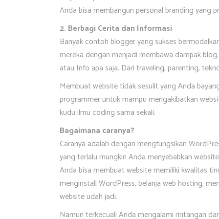
Anda bisa membangun personal branding yang pr
2. Berbagi Cerita dan Informasi
Banyak contoh blogger yang sukses bermodalkan c
mereka dengan menjadi membawa dampak blog. 
atau Info apa saja. Dari traveling, parenting, tekn
Membuat website tidak sesulit yang Anda bayangk
programmer untuk mampu mengakibatkan websit
kudu ilmu coding sama sekali.
Bagaimana caranya?
Caranya adalah dengan mengfungsikan WordPres
yang terlalu mungkin Anda menyebabkan website
Anda bisa membuat website memiliki kwalitas ti
menginstall WordPress, belanja web hosting, memi
website udah jadi.
Namun terkecuali Anda mengalami rintangan da