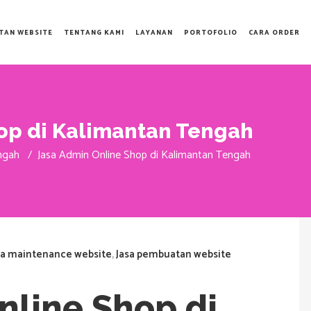
TAN WEBSITE
TENTANG KAMI
LAYANAN
PORTOFOLIO
CARA ORDER
op di Kalimantan Tengah
ngah
/
Jasa Admin Online Shop di Kalimantan Tengah
sa maintenance website
,
Jasa pembuatan website
nline Shop di