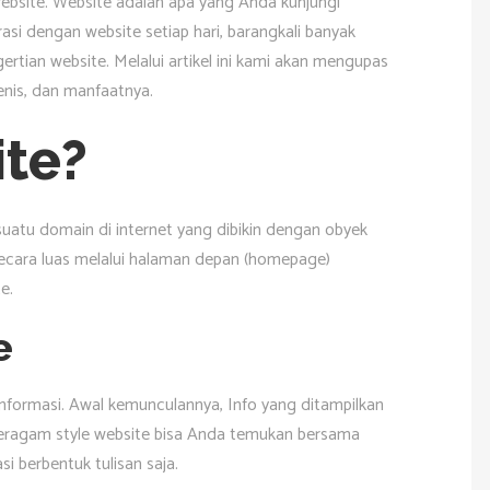
ebsite. Website adalah apa yang Anda kunjungi
rasi dengan website setiap hari, barangkali banyak
rtian website. Melalui artikel ini kami akan mengupas
jenis, dan manfaatnya.
ite?
atu domain di internet yang dibikin dengan obyek
 secara luas melalui halaman depan (homepage)
e.
e
nformasi. Awal kemunculannya, Info yang ditampilkan
 beragam style website bisa Anda temukan bersama
 berbentuk tulisan saja.