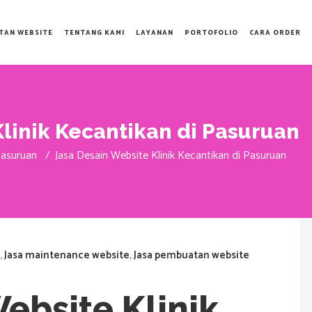
TAN WEBSITE
TENTANG KAMI
LAYANAN
PORTOFOLIO
CARA ORDER
linik Kecantikan di Pasuruan
Pasuruan
/
Jasa Desain Website Klinik Kecantikan di Pasuruan
,
Jasa maintenance website
,
Jasa pembuatan website
ebsite Klinik