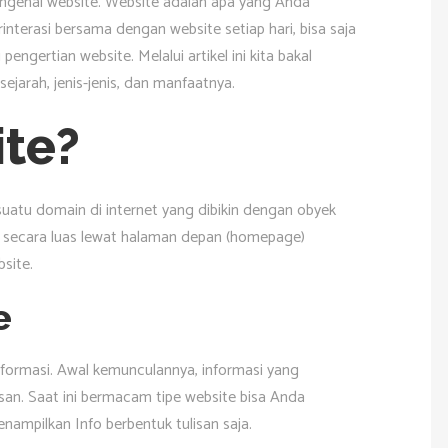
engenal website. Website adalah apa yang Anda
rinterasi bersama dengan website setiap hari, bisa saja
engertian website. Melalui artikel ini kita bakal
jarah, jenis-jenis, dan manfaatnya.
ite?
atu domain di internet yang dibikin dengan obyek
es secara luas lewat halaman depan (homepage)
site.
e
formasi. Awal kemunculannya, informasi yang
san. Saat ini bermacam tipe website bisa Anda
mpilkan Info berbentuk tulisan saja.