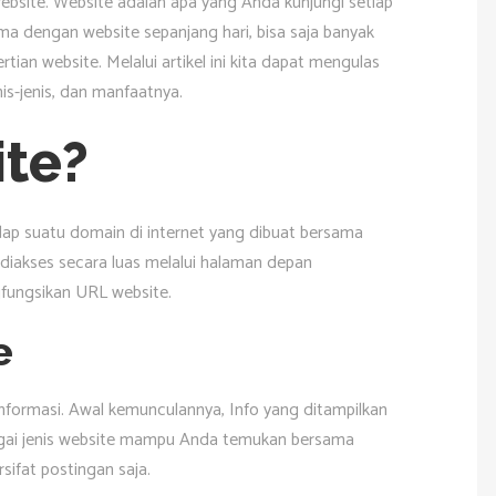
ebsite. Website adalah apa yang Anda kunjungi setiap
ama dengan website sepanjang hari, bisa saja banyak
tian website. Melalui artikel ini kita dapat mengulas
is-jenis, dan manfaatnya.
ite?
ap suatu domain di internet yang dibuat bersama
 diakses secara luas melalui halaman depan
ungsikan URL website.
e
formasi. Awal kemunculannya, Info yang ditampilkan
bagai jenis website mampu Anda temukan bersama
ifat postingan saja.