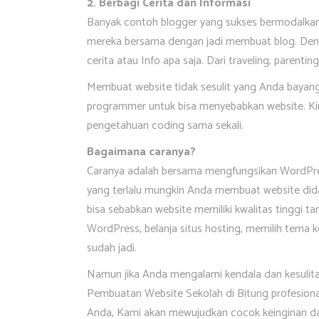
2. Berbagi Cerita dan Informasi
Banyak contoh blogger yang sukses bermodalkan c
mereka bersama dengan jadi membuat blog. De
cerita atau Info apa saja. Dari traveling, parentin
Membuat website tidak sesulit yang Anda bayang
programmer untuk bisa menyebabkan website. Ki
pengetahuan coding sama sekali.
Bagaimana caranya?
Caranya adalah bersama mengfungsikan WordPre
yang terlalu mungkin Anda membuat website did
bisa sebabkan website memiliki kwalitas tinggi 
WordPress, belanja situs hosting, memilih tema k
sudah jadi.
Namun jika Anda mengalami kendala dan kesulit
Pembuatan Website Sekolah di Bitung profesiona
Anda, Kami akan mewujudkan cocok keinginan da