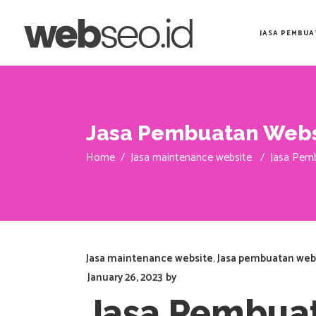
JASA PEMBUA
Jasa Pembuatan Websi
Home
/
Jasa maintenance website
/
Jasa Pemb
Jasa maintenance website
,
Jasa pembuatan web
January 26, 2023
by
Jasa Pembua