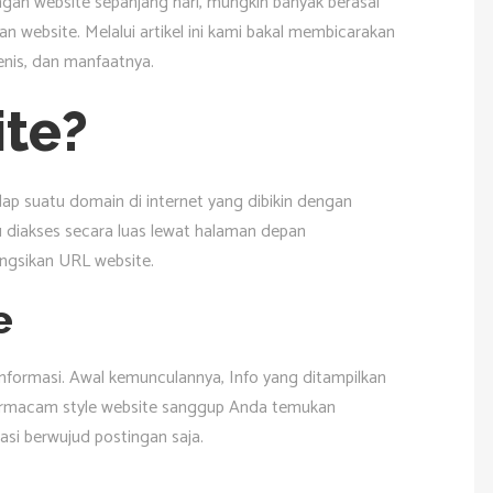
ngan website sepanjang hari, mungkin banyak berasal
n website. Melalui artikel ini kami bakal membicarakan
jenis, dan manfaatnya.
ite?
p suatu domain di internet yang dibikin dengan
pu diakses secara luas lewat halaman depan
gsikan URL website.
e
nformasi. Awal kemunculannya, Info yang ditampilkan
 bermacam style website sanggup Anda temukan
si berwujud postingan saja.