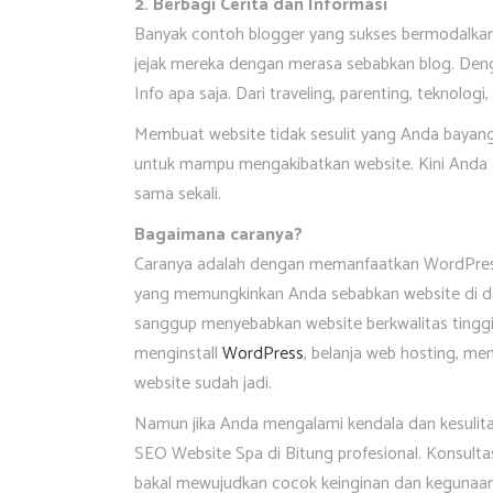
2. Berbagi Cerita dan Informasi
Banyak contoh blogger yang sukses bermodalkan 
jejak mereka dengan merasa sebabkan blog. Den
Info apa saja. Dari traveling, parenting, teknologi
Membuat website tidak sesulit yang Anda bayang
untuk mampu mengakibatkan website. Kini Anda 
sama sekali.
Bagaimana caranya?
Caranya adalah dengan memanfaatkan WordPres
yang memungkinkan Anda sebabkan website di d
sanggup menyebabkan website berkwalitas tinggi
menginstall
WordPress
, belanja web hosting, mem
website sudah jadi.
Namun jika Anda mengalami kendala dan kesulit
SEO Website Spa di Bitung profesional. Konsulta
bakal mewujudkan cocok keinginan dan kegunaan